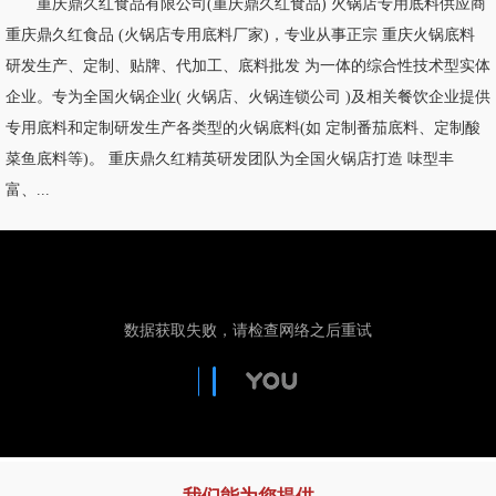
重庆鼎久红食品有限公司(重庆鼎久红食品) 火锅店专用底料供应商
重庆鼎久红食品 (火锅店专用底料厂家)，专业从事正宗 重庆火锅底料
研发生产、定制、贴牌、代加工、底料批发 为一体的综合性技术型实体
企业。专为全国火锅企业( 火锅店、火锅连锁公司 )及相关餐饮企业提供
专用底料和定制研发生产各类型的火锅底料(如 定制番茄底料、定制酸
菜鱼底料等)。 重庆鼎久红精英研发团队为全国火锅店打造 味型丰
富、...