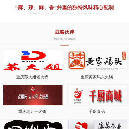
“麻、辣、鲜、香”并重的独特风味精心配制
战略伙伴
Strategic partner
重庆苏大姐老火锅
重庆黄家码头火锅
重庆老五一火锅
千厨食品