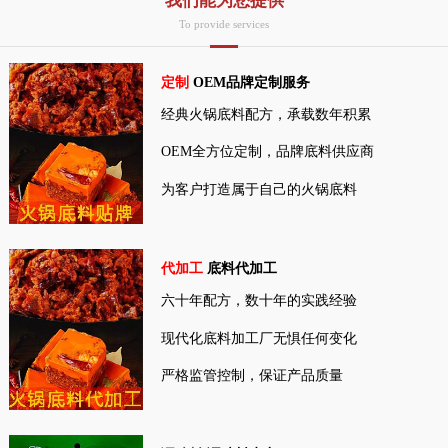
我们能为您提供
To provide services
定制
OEM品牌定制服务
经典火锅底料配方，承载数年积累
OEM全方位定制，品牌底料供应商
为客户打造属于自己的火锅底料
代加工
底料代加工
六十年配方，数十年的实践经验
现代化底料加工厂无惧任何变化
严格监管控制，保证产品质量