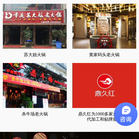
苏大姐火锅
黄家码头老火锅
杀牛场老火锅
鼎久红为1000多家火锅提供
代加工和贴牌服务