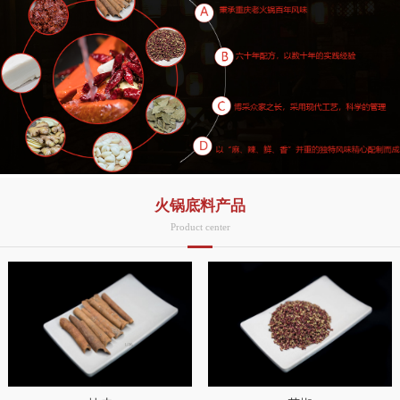
火锅底料产品
Product center