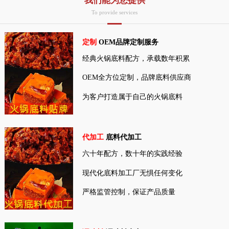
我们能为您提供
To provide services
定制
OEM品牌定制服务
经典火锅底料配方，承载数年积累
OEM全方位定制，品牌底料供应商
为客户打造属于自己的火锅底料
代加工
底料代加工
六十年配方，数十年的实践经验
现代化底料加工厂无惧任何变化
严格监管控制，保证产品质量