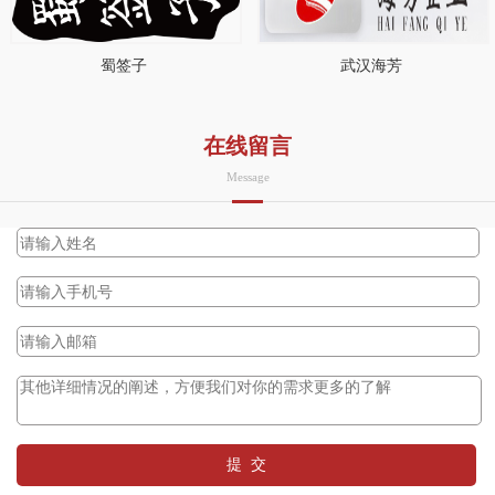
蜀签子
武汉海芳
在线留言
Message