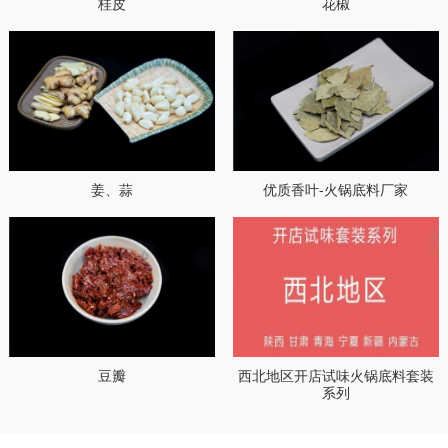
桂皮
花椒
姜、蒜
优质香叶-火锅底料厂家
豆瓣
西北地区开店试味火锅底料套装
系列