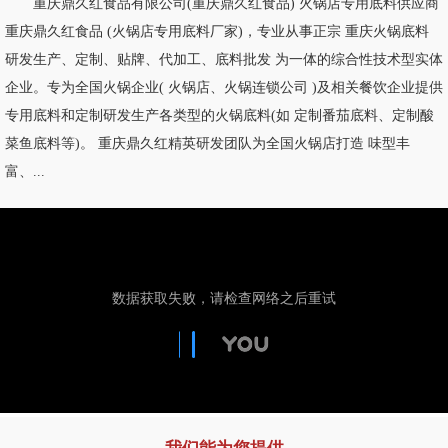
重庆鼎久红食品有限公司(重庆鼎久红食品) 火锅店专用底料供应商
重庆鼎久红食品 (火锅店专用底料厂家)，专业从事正宗 重庆火锅底料
研发生产、定制、贴牌、代加工、底料批发 为一体的综合性技术型实体
企业。专为全国火锅企业( 火锅店、火锅连锁公司 )及相关餐饮企业提供
专用底料和定制研发生产各类型的火锅底料(如 定制番茄底料、定制酸
菜鱼底料等)。 重庆鼎久红精英研发团队为全国火锅店打造 味型丰
富、...